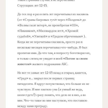
Стругацких лет 12-15.
До тех пор я раз в пять лет перечитывал их насквозь
(от «Страны багровых туч» через «Полдень» до
«Волны гасят ветер», не пренебрегая «ОЗ»,
«Пикником», «Миллиардом лет», «Хромой
судьбой», «Улиткой» и «Градом обреченным» ).
Когда же не перечитывал насквозь, просто раз в
несколько месяцев перечитывал что-нибудь. Я был
пропитан ими. Да что там, я попросту боготворил их,
и только слепец не увидит в моей
«Погоне за своим
животом»
жалкого подражания АБС.
Но вот те самые лет 12-15 назад я открыл, кажется,
«Град» и… закрыл после первых страниц
пятидесяти. Я вдруг почувствовал, что больше их не
чувствую. И мне хватило ума (я умный же ведь,
шопестдетс!) сразу понять, что дело не в них, а во
мне. Что-то такое во мне наступило, что поставило
между нами преграду.