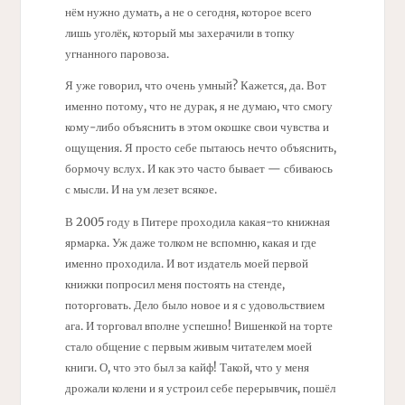
нём нужно думать, а не о сегодня, которое всего
лишь уголёк, который мы захерачили в топку
угнанного паровоза.
Я уже говорил, что очень умный? Кажется, да. Вот
именно потому, что не дурак, я не думаю, что смогу
кому-либо объяснить в этом окошке свои чувства и
ощущения. Я просто себе пытаюсь нечто объяснить,
бормочу вслух. И как это часто бывает — сбиваюсь
с мысли. И на ум лезет всякое.
В 2005 году в Питере проходила какая-то книжная
ярмарка. Уж даже толком не вспомню, какая и где
именно проходила. И вот издатель моей первой
книжки попросил меня постоять на стенде,
поторговать. Дело было новое и я с удовольствием
ага. И торговал вполне успешно! Вишенкой на торте
стало общение с первым живым читателем моей
книги. О, что это был за кайф! Такой, что у меня
дрожали колени и я устроил себе перерывчик, пошёл