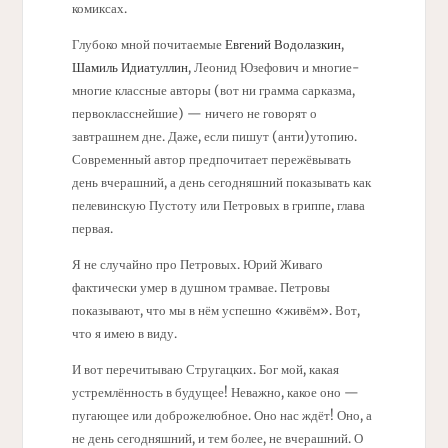
комиксах.
Глубоко мной почитаемые
Евгений Водолазкин
,
Шамиль Идиатуллин
, Леонид Юзефович и многие-
многие классные авторы (вот ни грамма сарказма,
первокласснейшие) — ничего не говорят о
завтрашнем дне. Даже, если пишут (анти)утопию.
Современный автор предпочитает пережёвывать
день вчерашний, а день сегодняшний показывать как
пелевинскую Пустоту или Петровых в гриппе, глава
первая.
Я не случайно про Петровых. Юрий Живаго
фактически умер в душном трамвае. Петровы
показывают, что мы в нём успешно «живём». Вот,
что я имею в виду.
И вот перечитываю Стругацких. Бог мой, какая
устремлённость в будущее! Неважно, какое оно —
пугающее или доброжелюбное. Оно нас ждёт! Оно, а
не день сегодняшний, и тем более, не вчерашний. О